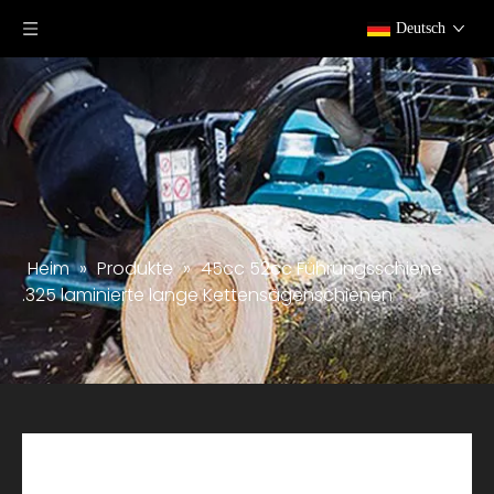
Deutsch
Heim
»
Produkte
»
45cc 52cc Führungsschiene
.325 laminierte lange Kettensägenschienen