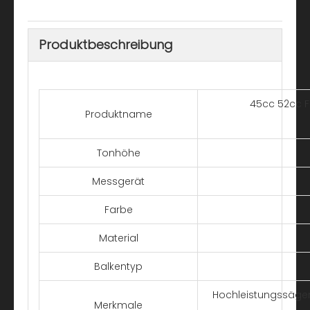
Produktbeschreibung
45cc 52cc F
Produktname
Tonhöhe
Messgerät
Farbe
Material
Balkentyp
Hochleistungssägen
Merkmale