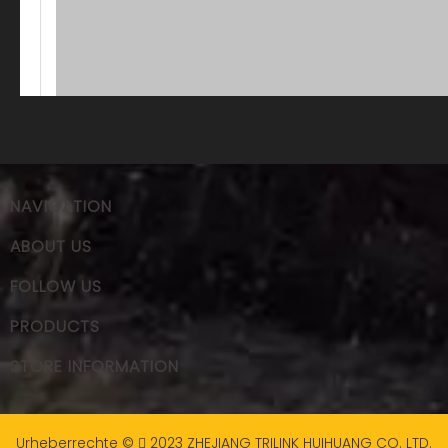
NAVIGATION
ABOUT US
FOLLOW US
PRODUCTS
STORE INFORMATION
Urheberrechte ©
2023
ZHEJIANG TRILINK HUIHUANG CO. LTD.
