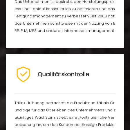
Das Unternehmen ist bestrebt, den Herstellungsproz
ess und -ablauf kontinuierlich zu optimieren und das
Fertigungsmanagement zu verbessern.Seit 2008 hat
das Unternehmen schrittweise mit der Nutzung von E
RP, PLM, MES und anderen Informationsmanagement
-Tools begonnen, 2016 das Produktionsmodell „Intelli
gente Fertigung“ implementiert, Roboter, intelligente
Erkennung und MES-Systeme eingeführt und sich voll
ständig in Richtung Industrie 4.0 entwickelt wird zu ei
nem Modell für intelligente Fertigungsunternehmen i
Qualitätskontrolle
n der Provinz Zhejiang.
TriLink Huihuang betrachtet die Produktqualität als Gr
undlage für das Überleben des Unternehmens und z
ukünftiges Wachstum, strebt eine „kontinuierliche Ver
besserung an, um den Kunden erstklassige Produkte