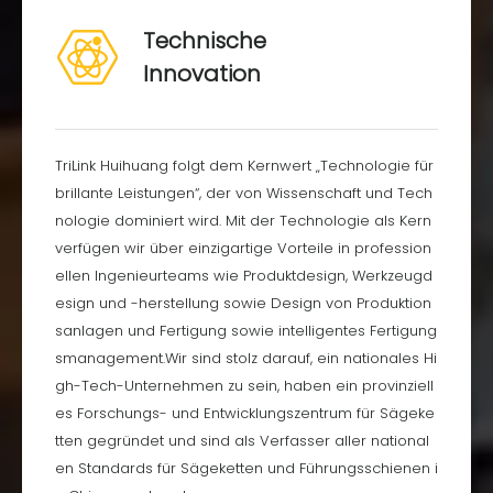
Logistikbaus ab.
Technische
Innovation
2021
2022
Schließen Sie die
Schließen Sie den Bau
sechste Phase des
vertikaler
TriLink Huihuang folgt dem Kernwert „Technologie für
MES-Baus ab (die
dreidimensionaler
brillante Leistungen“, der von Wissenschaft und Tech
Werkstatt für
Container ab.
nologie dominiert wird. Mit der Technologie als Kern
Führungsplatten wird
verfügen wir über einzigartige Vorteile in profession
vollständig in Betrieb
ellen Ingenieurteams wie Produktdesign, Werkzeugd
genommen).Schließen
esign und -herstellung sowie Design von Produktion
Sie die zweite Phase
sanlagen und Fertigung sowie intelligentes Fertigung
des intelligenten
smanagement.Wir sind stolz darauf, ein nationales Hi
Logistikbaus
gh-Tech-Unternehmen zu sein, haben ein provinziell
ab;Schließen Sie den
es Forschungs- und Entwicklungszentrum für Sägeke
Aufbau des Enterprise
tten gegründet und sind als Verfasser aller national
Cloud Computing
en Standards für Sägeketten und Führungsschienen i