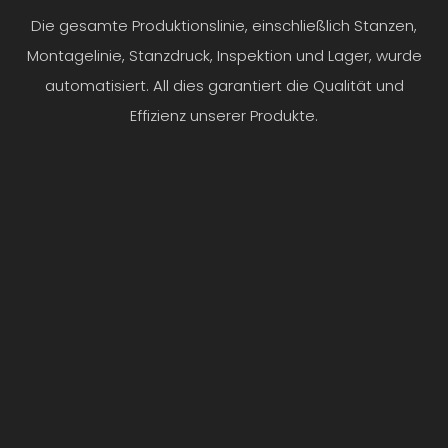
2014 die Genehmigung
Leitplattensprühens;Au
Die gesamte Produktionslinie, einschließlich Stanzen,
zur Gründung des
tomatische
Montagelinie, Stanzdruck, Inspektion und Lager, wurde
Zhejiang High-Tech-
Montagelinie für
Forschungs- und
Führungsplatten.
automatisiert. All dies garantiert die Qualität und
Entwicklungszentrums.
Effizienz unserer Produkte.
2017
Abschluss der zweiten
Phase des MES-Baus
(integriertes
Führungsbrett);Phase I:
Bau einer intelligenten
Lagerhalle
2018: Abschluss der
MES-Bauphase III
(Schärfwerkstatt);Stanl
ey Black&Decker.