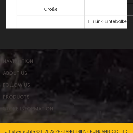
Größe
1. TriLink-Erntebalken
anspruchsvollen Sch
stellen müssen. Das
Schäden an der Stang
vollständig vernietet
NAVIGATION
absorbiert den größte
ABOUT US
Besonderheit
2. Die TriLink Harves
FOLLOW US
hergestellt. Die Halb
PRODUCTS
Schnittgeschwindigkei
STORE INFORMATION
Verschleißfestigkeit.
mehrschichtige Verc
Schnitteffizienz und Ha
Urheberrechte ©
2023
ZHEJIANG TRILINK HUIHUANG CO. LTD.
