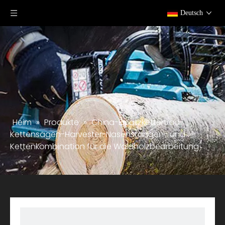
Deutsch
Heim
»
Produkte
»
China-Ersatzkettenrad-
Kettensägen-Harvester-Nasenstangen- und
Kettenkombination für die Waldholzbearbeitung