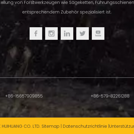
tellung von Forstwerkzeugen wie Sägeketten, Führungsschiene
entsprechendem Zubehör spezialisiert ist.
+86-15657909855
+86-579-82261288
K HUIHUANG CO. LTD.
Sitemap
|
Datenschutzrichtlinie
|Unterstütz