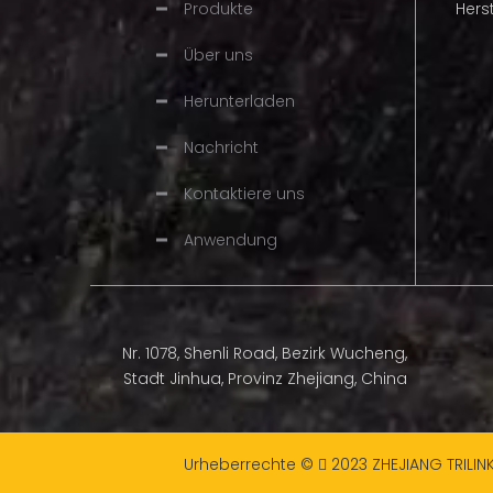
Produkte
Hers
Über uns
Herunterladen
Nachricht
Kontaktiere uns
Anwendung
Nr. 1078, Shenli Road, Bezirk Wucheng,
Stadt Jinhua, Provinz Zhejiang, China
Urheberrechte ©
2023
ZHEJIANG TRILIN
