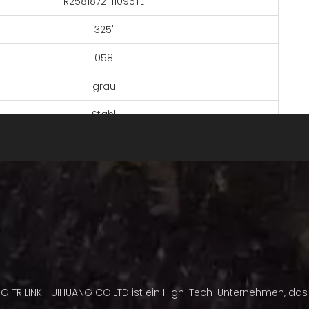
R2581872-11095TL
325'
058
grau
Stahl
RSN-BAR
18'' (45,72 cm)
72
ngssägen mit hoher Geschwindigkeit und werden von
nellen und semiprofessionellen Schneidern bevorzugt
TRILINK HUIHUANG
NG TRILINK HUIHUANG CO.LTD ist ein High-Tech-Unternehmen, das 
im Blister oder Farbkarton