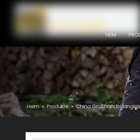
HEIM
PRO
Heim
»
Produkte
»
China Großhandel langle