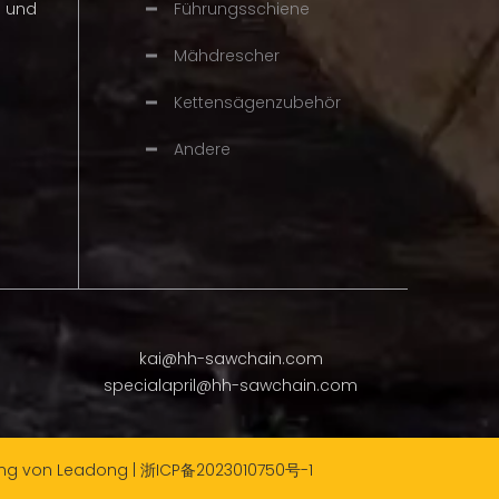
n und
Führungsschiene
Mähdrescher
Kettensägenzubehör
Andere
kai@hh-sawchain.com
specialapril@hh-sawchain.com
ung von
Leadong
|
浙ICP备2023010750号-1