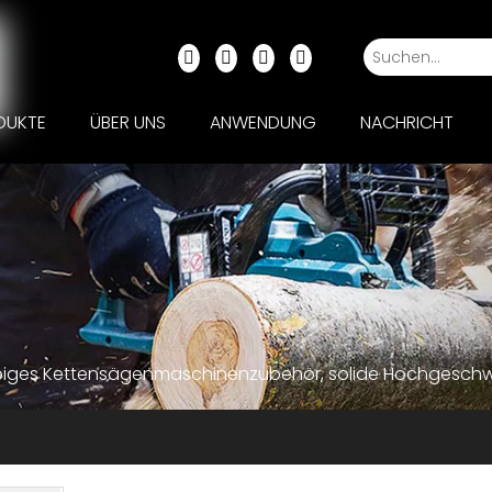
DUKTE
ÜBER UNS
ANWENDUNG
NACHRICHT
biges Kettensägenmaschinenzubehör, solide Hochgeschw