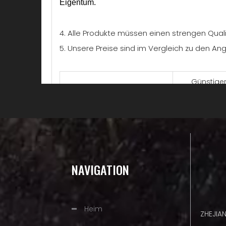
Eigentum.
4. Alle Produkte müssen einen strengen Qual
5. Unsere Preise sind im Vergleich zu den A
Günstiger
Produktname
Sortieren
Ersatzteil
Modell
Tonhöhe
NAVIGATION
Messgerät
Datei
Heim
ZHEJIA
Winkel der oberen Platte