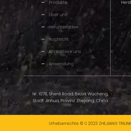
Produkte
Hers
Feilenwinkel
Über uns
Kopfwinkel
Herunterladen
Tiefenwinkel
Nachricht
Rad
Kontaktiere uns
Typ
Anwendung
Material
Größe
Hervorrag
Nr. 1078, Shenli Road, Bezirk Wucheng,
Merkmale
Stadt Jinhua, Provinz Zhejiang, China
Marke
Urheberrechte ©
2023
ZHEJIANG TRILIN

Verpackung