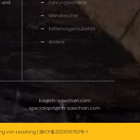
n und
Führungsschiene
Mähdrescher
Kettensägenzubehör
Andere
kai@hh-sawchain.com
specialapril@hh-sawchain.com
ung von
Leadong
|
浙ICP备2023010750号-1