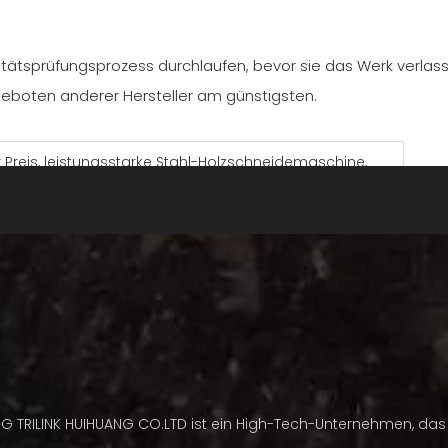
itätsprüfungsprozess durchlaufen, bevor sie das Werk verlas
ngeboten anderer Hersteller am günstigsten.
 Preis, leistungsstarke Stahl-Holzschneidemaschine,
Kettensägen-Ersatzteile, Gliederkette
e für Kettensägen/Gliederketten/Stahlkettensägenkette
CL363NSTL
3/8'
063'(3D)
7/32'
NG TRILINK HUIHUANG CO.LTD ist ein High-Tech-Unternehmen, das 
30°