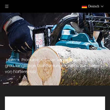
Deutsch
Heim
»
Produkte
»
Guter Verkauf, Benzin-Typ,
grau, langlebige Stahlführungsschiene zum Sägen
von hartem Holz