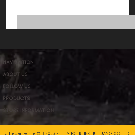
NAVIGATION
ABOUT US
FOLLOW US
PRODUCTS
STORE INFORMATION
Urheberrechte ©
2023
ZHEJIANG TRILINK HUIHUANG CO. LTD.
