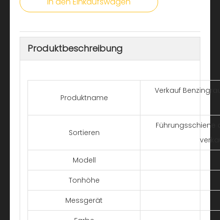
In den Einkaufswagen
Produktbeschreibung
Verkauf Benzingra
Produktname
Führungsschiene a
Sortieren
verka
Modell
Tonhöhe
Messgerät