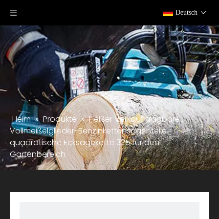
Deutsch
Heim
»
Produkte
»
Heißer Verkauf tragbare
Vollmeißelglieder-Benzinkettensägenteile
quadratische Ecksägekette 325 für den
Gartenbereich