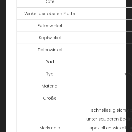
Datei
Winkel der oberen Platte
Feilenwinkel
Kopfwinkel
Tiefenwinkel
Rad
Typ
run
Material
Größe
schnelles, gleichm
unter sauberen Bedi
Merkmale
speziell entwickelt,