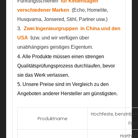
Führungsschienen
für Kettensägen
verschiedener Marken
(Echo, Homelite,
Husqvarna, Jonsered, Stihl, Partner usw.)
3.
Zwei Ingenieurgruppen
in China und den
USA
bzw. und wir verfügen über
unabhängiges geistiges Eigentum.
4. Alle Produkte müssen einen strengen
Qualitätsprüfungsprozess durchlaufen, bevor
sie das Werk verlassen.
5. Unsere Preise sind im Vergleich zu den
Angeboten anderer Hersteller am günstigsten.
Hochfeste, benzinbet
Produktname
Führ
Harthol