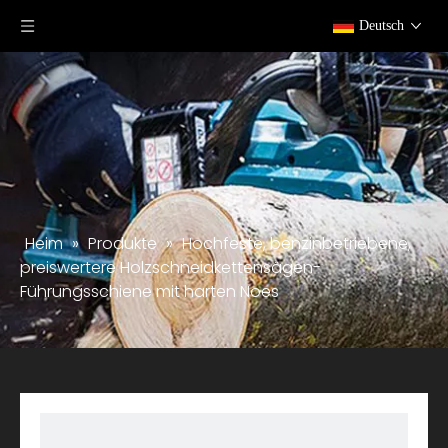
Deutsch
Heim
»
Produkte
»
Hochfeste, benzinbetriebene,
preiswertere Holzschneidkettensägen-
Führungsschiene mit harten Noes