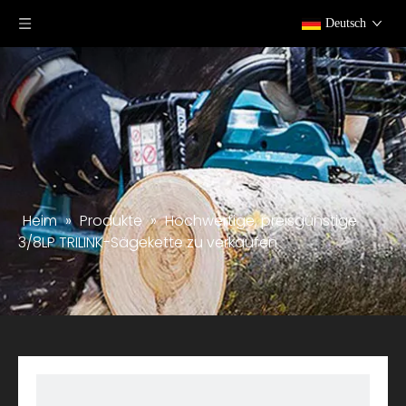
Deutsch
Heim
»
Produkte
»
Hochwertige, preisgünstige
3/8LP TRILINK-Sägekette zu verkaufen