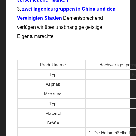
3.
zwei Ingenieurgruppen
in China und den
Vereinigten Staaten
Dementsprechend
verfügen wir über unabhängige geistige
Eigentumsrechte.
Produktname
Hochwertige, prei
Typ
K
Asphalt
Messung
Typ
Material
Größe
1. Die Halbmeißelkette de