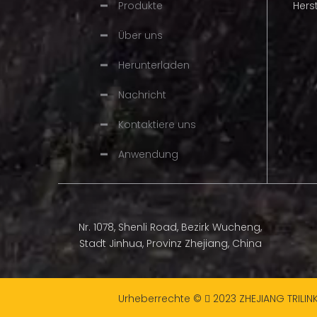
Produkte
Hers
Wärmebehan
verbesserte
Über uns
Passt für
Hervorr
Herunterladen
Marke
Nachricht
Verpackung
Kontaktiere uns
Anwendung
Nr. 1078, Shenli Road, Bezirk Wucheng,
Stadt Jinhua, Provinz Zhejiang, China
Urheberrechte ©
2023
ZHEJIANG TRILIN
