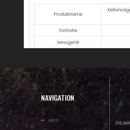
Kettensäge
Produktname
Tonhöhe
Messgerät
Typ
Material
Größe
1. TriLink-S
NAVIGATION
Ausgewogenh
2. Schneide
Halbmeißelschneider
Schnittbed
Heim
ZHEJIA
3. Alle unse