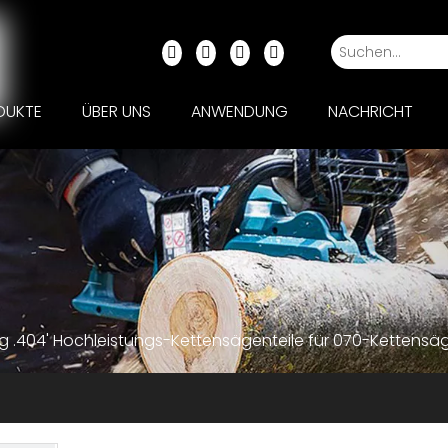
DUKTE
ÜBER UNS
ANWENDUNG
NACHRICHT
g .404' Hochleistungs-Kettensägenteile für 070-Kettensä