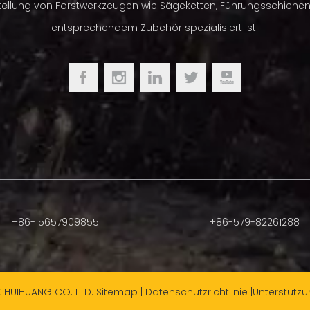
tellung von Forstwerkzeugen wie Sägeketten, Führungsschiene
dlung und Hartchrom hergestellt, um eine
entsprechendem Zubehör spezialisiert ist.
 Schneidleistung zu ermöglichen.
agende Leistungskette für professionelle Anwender
TRILINK HUIHUANG
im Blister, Farbbox, Metallbox etc.
+86-15657909855
+86-579-82261288
K HUIHUANG CO. LTD.
Sitemap
|
Datenschutzrichtlinie
|Unterstütz