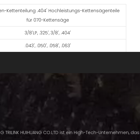
n-Kettenteilung .404' Hochleistungs-Kettensägenteile
für 070-Kettensäge
3/8'LP, .325', 3/8', .404'
.043', .050', .058', .063'
Halbmeißel
cutters
Stahl(8660)
als Kundenwunsch
ägeketten-Halbmeißelketten sind auf Präzision,
eit und geringe Vibrationen ausgelegt.
n Sie schneller bei schmutzigen und kiesigen
ingungen
NG TRILINK HUIHUANG CO.LTD ist ein High-Tech-Unternehmen, das 
re Halbmeißelketten werden mit fortschrittlicher