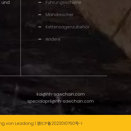
n und
Führungsschiene
Mähdrescher
Kettensägenzubehör
Andere
kai@hh-sawchain.com
specialapril@hh-sawchain.com
ung von
Leadong
|
浙ICP备2023010750号-1