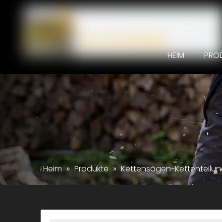
HEIM
PRO
Heim
»
Produkte
»
Kettensägen-Kettenteilun