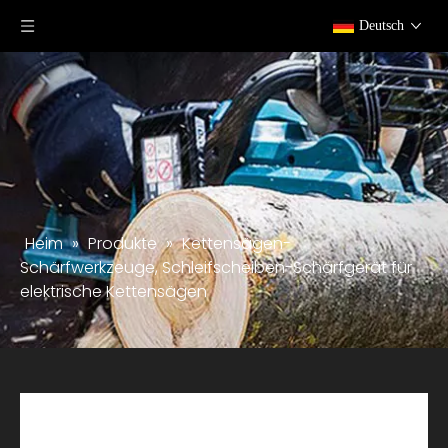
Deutsch
Heim
»
Produkte
»
Kettensägen-
Schärfwerkzeuge, Schleifscheiben-Schärfgerät für
elektrische Kettensägen