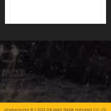
NAVIGATION
ABOUT US
FOLLOW US
PRODUCTS
STORE INFORMATION
Urheberrechte ©
2023
ZHEJIANG TRILINK HUIHUANG CO. LTD.
