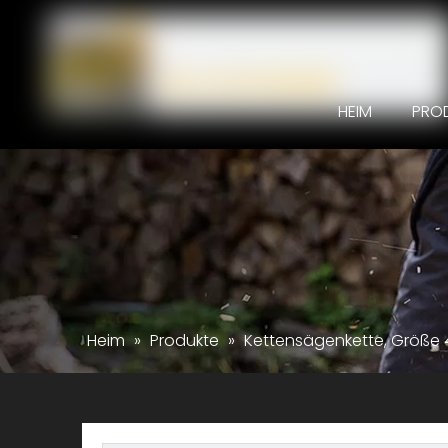
HEIM
PRO
Heim
»
Produkte
»
Kettensägenkette, Größe 