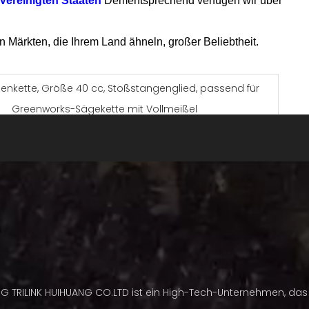
Vereinigten Staaten
Dementsprechend verfügen wir über
 Märkten, die Ihrem Land ähneln, großer Beliebtheit.
enkette, Größe 40 cc, Stoßstangenglied, passend für
Greenworks-Sägekette mit Vollmeißel
Kettensägekette/Kettensägekette
3/8'LP, .325', 3/8', .404'
.043', .050', .058', .063'
halber Meißel
/ Vollmeißelfräser
cutters
andardkette, Halbsprungkette, Vollsprungkette
钢
NG TRILINK HUIHUANG CO.LTD ist ein High-Tech-Unternehmen, das 
Nach Kundenwunsch