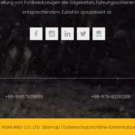
tellung von Forstwerkzeugen wie Sägeketten, Führungsschiene
ißelkette der TriLink-Sägekette ist auf Präzision,
entsprechendem Zubehör spezialisiert ist.
eit und geringe Vibrationen ausgelegt.
ten verfügen über einen Halbmeißelschneider, der so
st, dass er schneller schneidet und bei schmutzigen und
nittbedingungen länger scharf bleibt.
eschwindigkeit ist 20 % höher als bei Halbmeißel-
nd die Messer sind verchromt und titanbeschichtet für
ensdauer und schärfere Kanten
ür verschiedene Benzinkettensägen, Elektrosägen usw.
+86-15657909855
+86-579-82261288
Sanlianische Brillanz
Blister, Farbbox, Metallbox usw.
K HUIHUANG CO. LTD.
Sitemap
|
Datenschutzrichtlinie
|Unterstütz