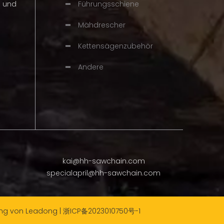
n und
Führungsschiene
Mähdrescher
Kettensägenzubehör
Andere
kai@hh-sawchain.com
specialapril@hh-sawchain.com
ung von
Leadong
|
浙ICP备2023010750号-1