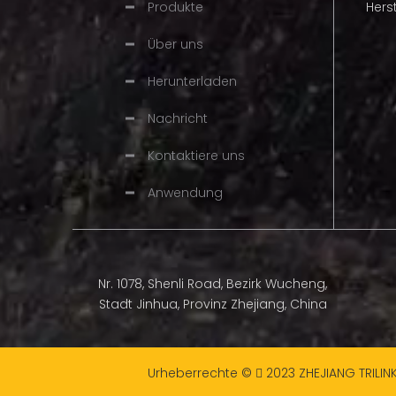
Produkte
Hers
1. Die Halbme
Über uns
Ausgewogenh
Herunterladen
Halbmeißelfräser
2. Diese Ket
konzipiert i
Nachricht
kiesigen Sch
Kontaktiere uns
Die Schnittg
Anwendung
Vollmeißel
Sägeketten u
längere Leb
Geeignet
Geeignet f
Nr. 1078, Shenli Road, Bezirk Wucheng,
Marke
Stadt Jinhua, Provinz Zhejiang, China
Paket
Urheberrechte ©
2023
ZHEJIANG TRILIN
