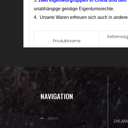
3.
zwei Ingenieurgruppen
in China und den 
unabhängige geistige Eigentumsrechte.
4. Unsere Waren erfreuen sich auch in anderen
Kettensäg
Produktname
Typ
Asphalt
Messung
Typ
NAVIGATION
Sequenz
St
Material
Heim
ZHEJIA
Größe