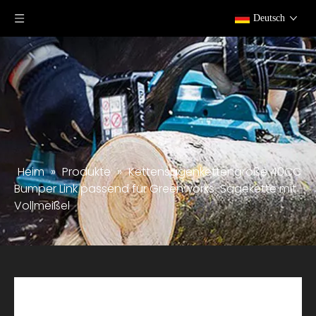
Deutsch
Heim
»
Produkte
»
Kettensägenkettengröße 40CC
Bumper Link passend für Greenworks-Sägekette mit
Vollmeißel