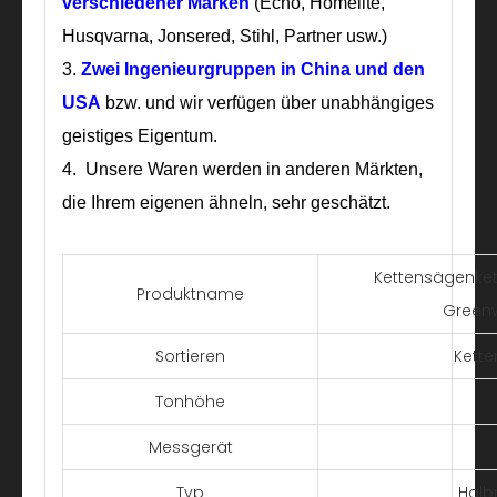
verschiedener Marken
(Echo, Homelite,
Husqvarna, Jonsered, Stihl, Partner usw.)
3.
Zwei Ingenieurgruppen
in China und den
USA
bzw. und wir verfügen über unabhängiges
geistiges Eigentum.
4. Unsere Waren werden in anderen Märkten,
die Ihrem eigenen ähneln, sehr geschätzt.
Kettensägenket
Produktname
Greenw
Sortieren
Kett
Tonhöhe
Messgerät
Typ
Halb