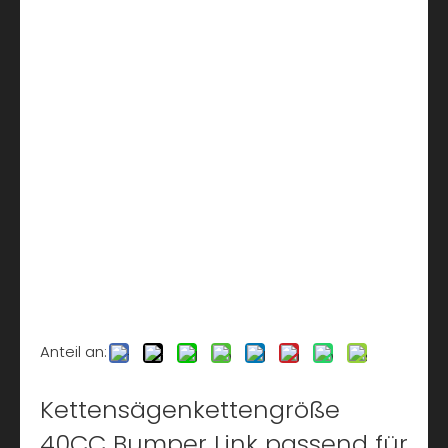
Anteil an:
Kettensägenkettengröße
40CC Bumper Link passend für