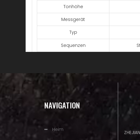
Tonhöhe
Messgerät
Typ
Sequenzen
S
Material
Größe
Sie haben ei
Hackmessers
Halbmeißelschneider
NAVIGATION
schmutzigen
schneidet.I
Für schnell
Heim
ZHEJIA
unter saube