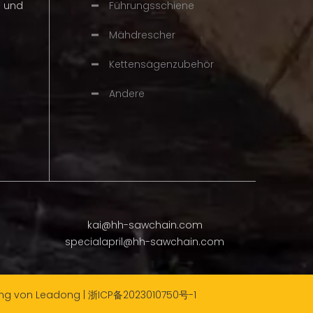
n und
Führungsschiene
Mähdrescher
Kettensägenzubehör
Andere
kai@hh-sawchain.com
specialapril@hh-sawchain.com
ung von
Leadong
|
浙ICP备2023010750号-1