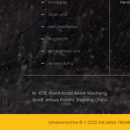
Produkte
Hers
Schneidkante
Vollmeißelschneider
reduzieren u
Über uns
eine schnel
Herunterladen
Anwendern b
Nachricht
Geeign
Passt für
Kontaktiere uns
Marke
Anwendung
Verpackung
Nr. 1078, Shenli Road, Bezirk Wucheng,
Stadt Jinhua, Provinz Zhejiang, China
Urheberrechte ©
2023
ZHEJIANG TRILIN
