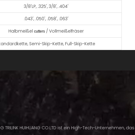
3/8'LP, .325', 3/8', .404'
.043', .050', .058', .063'
Halbmeißel
/ Vollmeißelfräser
cutters
tandardkette, Semi-Skip-Kette, Full-Skip-Kette
Stahl
als Kundenwunsch
nen kleineren Radius als die Vorderkante des
, sodass dieser länger scharf bleibt und bei
 und kiesigen Schnittbedingungen schneller
deal für den Verbrauchergebrauch.
es, gleichmäßiges Schneiden bei hoher Geschwindigkeit
NG TRILINK HUIHUANG CO.LTD ist ein High-Tech-Unternehmen, das 
ren Bedingungen ausgelegt sein.Die quadratische