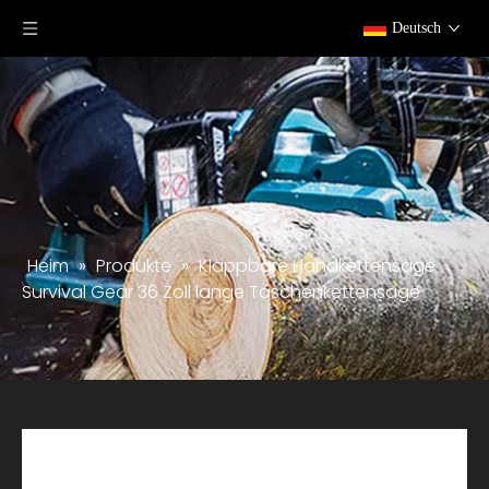
Deutsch
Heim
»
Produkte
»
Klappbare Handkettensäge
Survival Gear 36 Zoll lange Taschenkettensäge