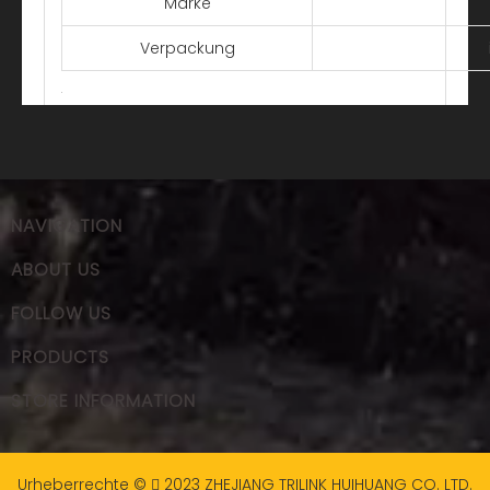
Marke
Verpackung
NAVIGATION
ABOUT US
FOLLOW US
PRODUCTS
STORE INFORMATION
Urheberrechte ©
2023
ZHEJIANG TRILINK HUIHUANG CO. LTD.
