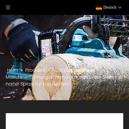
Deutsch
Heim
»
Produkte
»
Maßgeschneiderte
Maschinenführungsschiene aus massivem Stahl mit
harter Spitze für Sägeketten