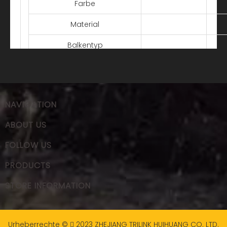
Farbe
Material
Balkentyp
Stablänge
Laufwerkslinks
NAVIGATION
Merkmale
Hochwertiger Stahl für
ABOUT US
Marke
FOLLOW US
Verpackung
PRODUCTS
STORE INFORMATION
Urheberrechte ©
2023
ZHEJIANG TRILINK HUIHUANG CO. LTD.
