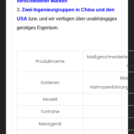
verschiedener Marken
3.
Zwei Ingenieurgruppen
in China und den
USA
bzw. und wir verfügen über unabhängiges
geistiges Eigentum.
Maßgeschneiderte Ma
Produktname
mit
Masch
Sortieren
Hartnasenführungss
Modell
Tonhöhe
Messgerät