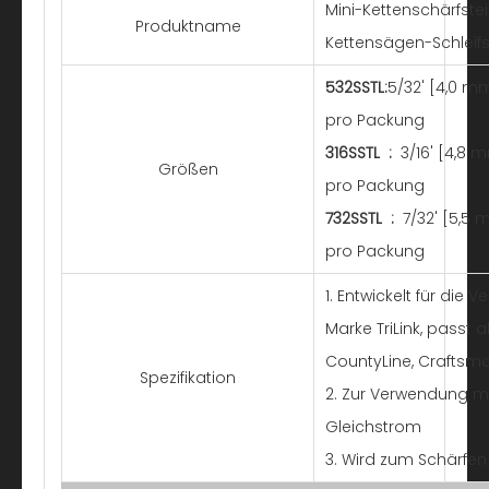
Mini-Kettenschärfstei
Produktname
Kettensägen-Schleifs
532SSTL:
5/32' [4,0 mm
pro Packung
316SSTL
:
3/16' [4,8 
Größen
pro Packung
732SSTL
:
7/32' [5,5 
pro Packung
1. Entwickelt für di
Marke TriLink, passt
CountyLine, Crafts
Spezifikation
2. Zur Verwendung mi
Gleichstrom
3. Wird zum Schärfe