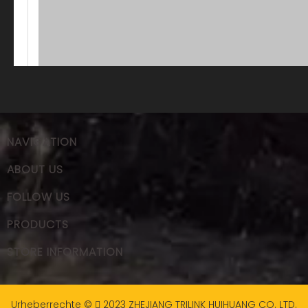
NAVIGATION
ABOUT US
FOLLOW US
PRODUCTS
STORE INFORMATION
Urheberrechte ©
2023
ZHEJIANG TRILINK HUIHUANG CO. LTD.
