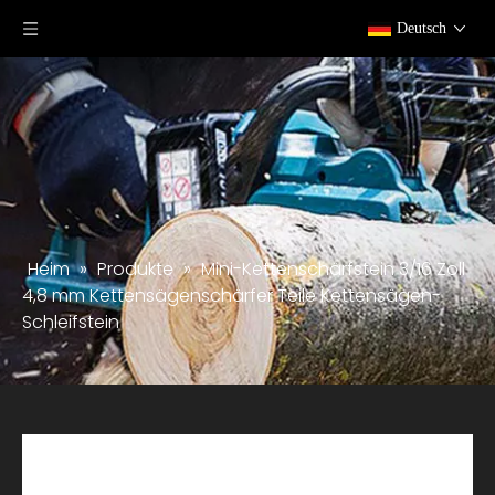
Deutsch
Heim
»
Produkte
»
Mini-Kettenschärfstein 3/16 Zoll
4,8 mm Kettensägenschärfer Teile Kettensägen-
Schleifstein