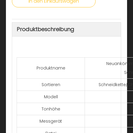
In den Einkaufswagen
Produktbeschreibung
Neuankömmli
Produktname
Schn
Sortieren
Schneidkette/Chi
Modell
Tonhöhe
Messgerät