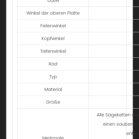
Datei
Winkel der oberen Platte
Feilenwinkel
Kopfwinkel
Tiefenwinkel
Rad
Typ
Material
Größe
Alle Sägeketten wu
einen sauberen 
entwic
Merkmale