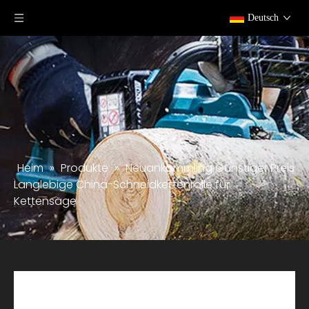
Deutsch
Heim
»
Produkte
»
Neuankömmling Günstiger Preis
Langlebige China-Schneidkettenrolle für
Kettensäge