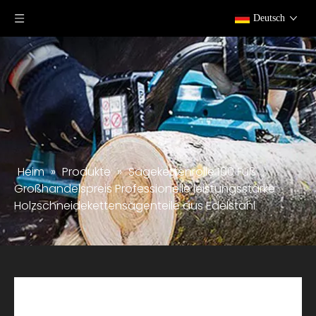
Deutsch
Heim
»
Produkte
»
Sägekettenrolle 100 Fuß
Großhandelspreis Professionelle leistungsstarke
Holzschneidekettensägenteile aus Edelstahl