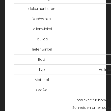
dokumentieren
Dachwinkel
Feilenwinkel
Taujiao
Tiefenwinkel
Rad
Typ
Vollmei
Material
Größe
Entwickelt für hohe 
Schneiden unter saub