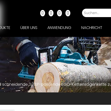
DUKTE
ÜBER UNS
ANWENDUNG
NACHRICHT
ell schneidende 3/8LP-passende EGO-Kettensägenkette z