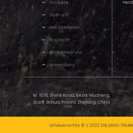
Produkte
Hers
1. Diese Ke
und so konzi
Über uns
bleiben, au
Halbmeißelschneider
Herunterladen
2. Alle unse
Wärmebehan
Nachricht
verbesserte
Kontaktiere uns
Geeignet fü
Passt für
Anwendung
Marke
Verpackung
Nr. 1078, Shenli Road, Bezirk Wucheng,
Stadt Jinhua, Provinz Zhejiang, China
Urheberrechte ©
2023
ZHEJIANG TRILIN
