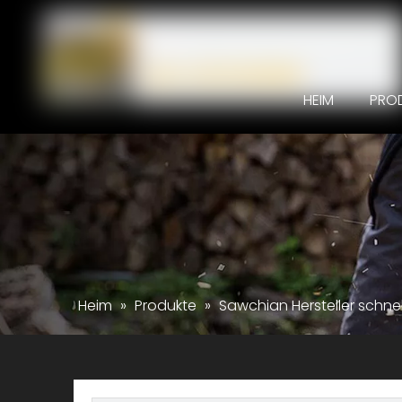
HEIM
PRO
Heim
»
Produkte
»
Sawchian Hersteller schn