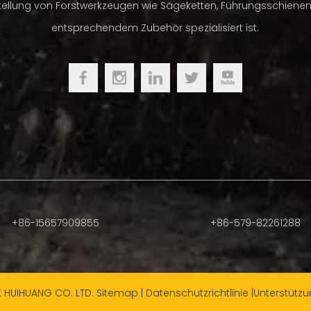
tellung von Forstwerkzeugen wie Sägeketten, Führungsschiene
tten sind mit dem Halbmeißelschneider ausgestattet
piert, dass sie schneller schneiden und länger scharf
entsprechendem Zubehör spezialisiert ist.
ch unter schmutzigen und kiesigen Schnittbedingungen.
re Halbmeißelketten werden mit fortschrittlicher
dlung und Hartchrom hergestellt, um eine
 Schneidleistung zu ermöglichen.
r alle Arten von Benzinkettensägen, Elektromotorsägen
usw
TRILINK HUIHUANG
im Blister, Farbbox, Metallbox etc.
+86-15657909855
+86-579-82261288
K HUIHUANG CO. LTD.
Sitemap
|
Datenschutzrichtlinie
|Unterstütz