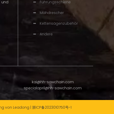
n und
Führungsschiene
Mähdrescher
Kettensägenzubehör
Andere
kai@hh-sawchain.com
specialapril@hh-sawchain.com
ung von
Leadong
|
浙ICP备2023010750号-1