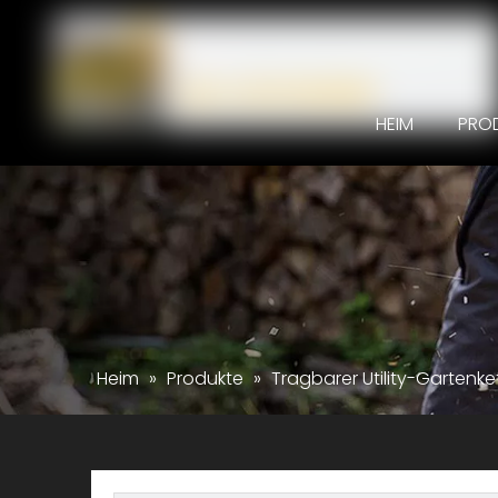
HEIM
PRO
Heim
»
Produkte
»
Tragbarer Utility-Gartenk