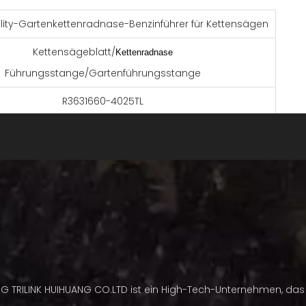
ility-Gartenkettenradnase-Benzinführer für Kettensägen
Kettensägeblatt/
Kettenradnase
Führungsstange/Gartenführungsstange
R3631660-4025TL
3/8'
063
grau
钢
RSN-Leiste
16 Zoll (40,64 cm)
NG TRILINK HUIHUANG CO.LTD ist ein High-Tech-Unternehmen, das 
60