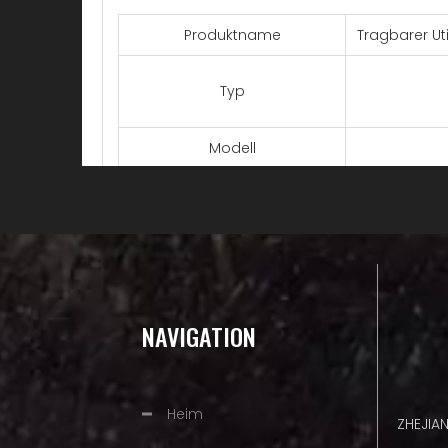
Produktname
Tragbarer Ut
Typ
Modell
Asphalt
Messung
Farbe
Material
NAVIGATION
Balkentyp
Stablänge
Heim
ZHEJIA
Treiber-Link