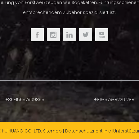
tellung von Forstwerkzeugen wie Sägeketten, Führungsschiene
indigkeits-Hochleistungssäge für professionelle und
entsprechendem Zubehör spezialisiert ist.
semiprofessionelle Zuschnitte
Sanlian
Blister- oder Farbkartonverpackung
+86-15657909855
+86-579-82261288
K HUIHUANG CO. LTD.
Sitemap
|
Datenschutzrichtlinie
|Unterstütz