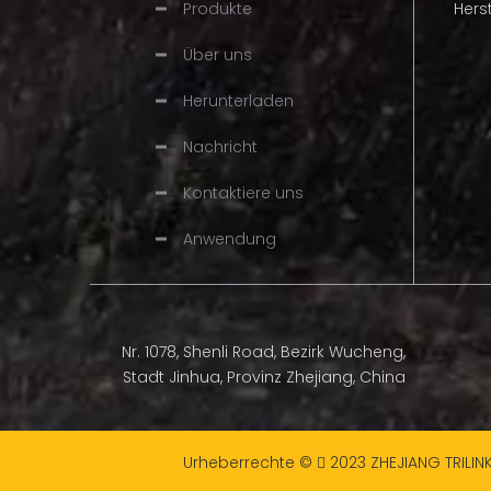
Produkte
Hers
Hochgeschw
Besonderheit
Über uns
Herunterladen
Marke
Nachricht
Paket
Kontaktiere uns
Anwendung
Nr. 1078, Shenli Road, Bezirk Wucheng,
Stadt Jinhua, Provinz Zhejiang, China
Urheberrechte ©
2023
ZHEJIANG TRILIN
