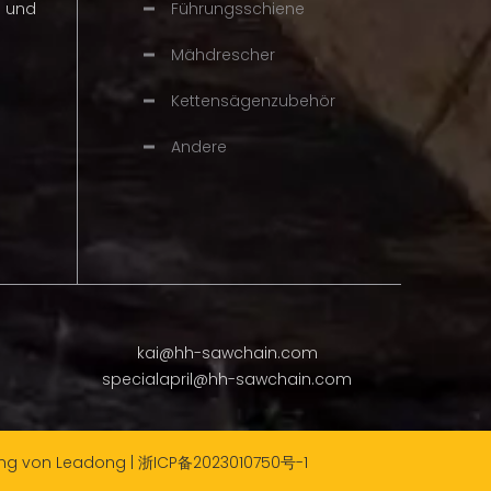
n und
Führungsschiene
Mähdrescher
Kettensägenzubehör
Andere
kai@hh-sawchain.com
specialapril@hh-sawchain.com
ung von
Leadong
|
浙ICP备2023010750号-1