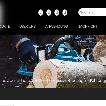
DUKTE
ÜBER UNS
ANWENDUNG
NACHRICHT
, austauschbare 3/8-Zoll-LP-Massivkettensägen-Führun