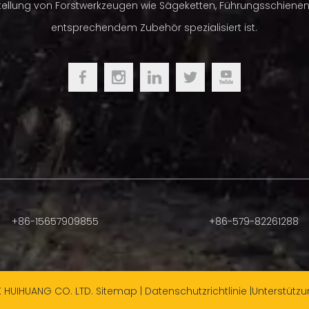
tellung von Forstwerkzeugen wie Sägeketten, Führungsschiene
entsprechendem Zubehör spezialisiert ist.
+86-15657909855
+86-579-82261288
K HUIHUANG CO. LTD.
Sitemap
|
Datenschutzrichtlinie
|Unterstütz