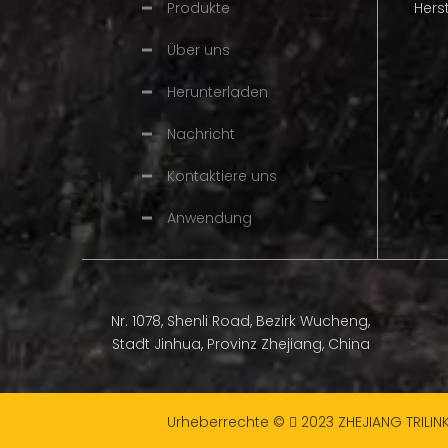
Produkte
Hers
Über uns
Herunterladen
Nachricht
Kontaktiere uns
Anwendung
Nr. 1078, Shenli Road, Bezirk Wucheng,
Stadt Jinhua, Provinz Zhejiang, China
Urheberrechte ©
2023
ZHEJIANG TRILIN
