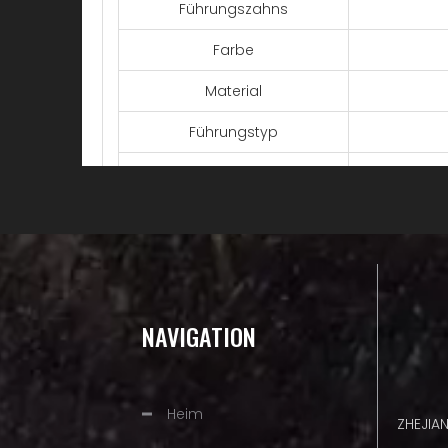
Führungszahns
Farbe
Material
Führungstyp
Führungslänge
Anzahl der Kettenglieder
1. Hochwertig
Verschleißfes
Besonderheit
2. Leicht, sta
NAVIGATION
praktisch
Kon
Marke
Heim
ZHEJIA
Paket
H