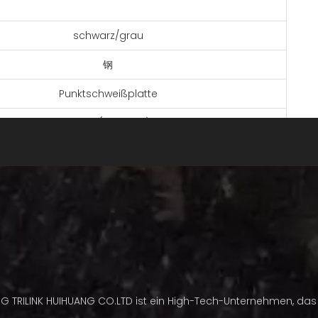
schwarz/grau
钢
Punktschweißplatte
15 Zoll (38,10 cm)
56
er Stahl weist eine hohe Festigkeit, Haltbarkeit und
tigkeit auf
bil, geringes Rückprallrisiko,
trolle
Schneiden
Brillantes Trio
NG TRILINK HUIHUANG CO.LTD ist ein High-Tech-Unternehmen, das 
albe Kunststoffbox, Komponentensatz, Karton