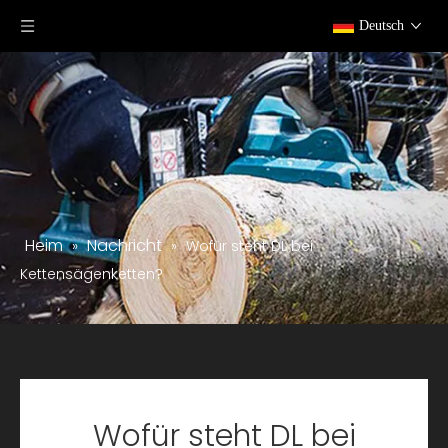
Deutsch
Heim
Nachricht
»
»
Wofür steht DL bei
Kettensägenketten?
Wofür steht DL bei